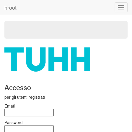
hroot
Toggl
navig
Accesso
per gli utenti registrati
Email
Password